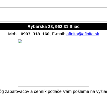
Rybárska 28, 962 31 Sliač
Mobil:
0903_318_160,
E-mail:
afinita
@afinita.sk
óg zapaľovačov a cenník potlače Vám pošleme na vyžia