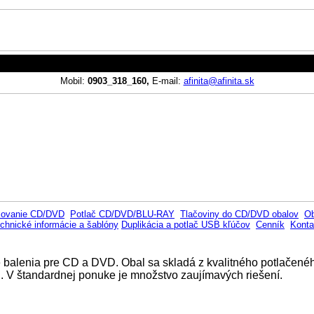
Mobil:
0903_318_160,
E-mail:
afinita
@afinita.sk
sovanie CD/DVD
Potlač CD/DVD/BLU-RAY
Tlačoviny do CD/DVD obalov
Ob
chnické informácie a šablóny
Duplikácia a potlač USB kľúčov
Cenník
Konta
 balenia pre CD a DVD. Obal sa skladá z kvalitného potlačenéh
. V štandardnej ponuke je množstvo zaujímavých riešení.