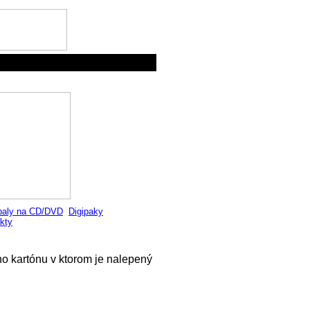
aly na CD/DVD
Digipaky
kty
o kartónu v ktorom je nalepený