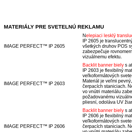
MATERIÁLY PRE SVETELNÚ REKLAMU
N
elepiaci lesklý translu
IP 2605 je translucentn
IMAGE PERFECT™ IP 2605
všetkých druhov POS sy
zabezpečuje rovnomernú
vizuálnemu efektu.
Backlit banner biely
s a
IP 2603 je flexibilný m
veľkoformátových svetel
Materiál je veľmi pevný
IMAGE PERFECT™ IP 2603
čerpacích staniciach. 
vo vnútri materiálu zab
požadovanému vizuálnem
pliesní, odoláva UV žia
Backlit banner biely
s a
IP 2606 je flexibilný m
veľkoformátových svete
IMAGE PERFECT™ IP 2606
čerpacích staniciach. 
vo vnútri materiálu zab