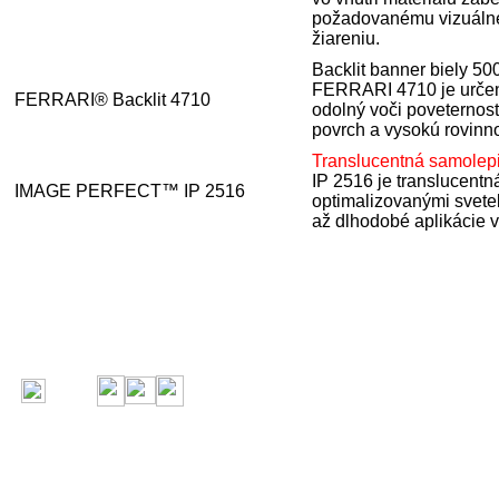
požadovanému vizuálne
žiareniu.
Backlit banner biely 50
FERRARI 4710 je určený 
FERRARI® Backlit 4710
odolný voči poveternos
povrch a vysokú rovinn
Translucentná samolepi
IP 2516 je translucentn
IMAGE PERFECT™ IP 2516
optimalizovanými svetel
až dlhodobé aplikácie v 